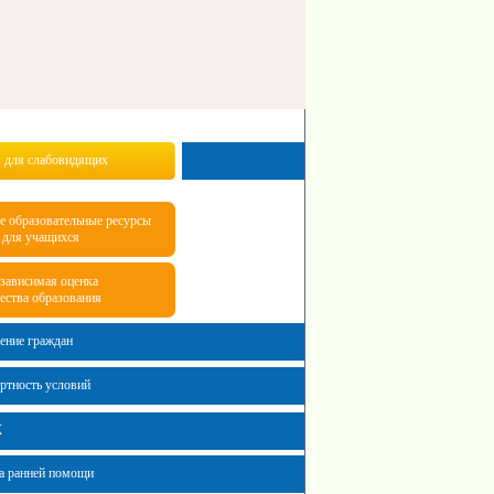
 для слабовидящих
е образовательные ресурсы
для учащихся
зависимая оценка
ества образования
ение граждан
ртность условий
К
а ранней помощи