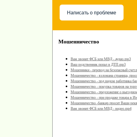
Написать о проблеме
Мошенничество
Вам звонит ФСБ или МВД - аудио.mp3
Ваш родственник попал в ДТП.mp3
Мошенники - перевод на безопасный счет.
Мошенничество - взломана страница, прося
Мошенничество - под видом работника ба
Мошенничество - покупка товаров на тор
Мошенничество - предложение о выгодно
Мошенничество - при продаже товара в Ин
Мошенничество -банкир просит Ваши рек
Вам звонит ФСБ или МВД - видео.mp4