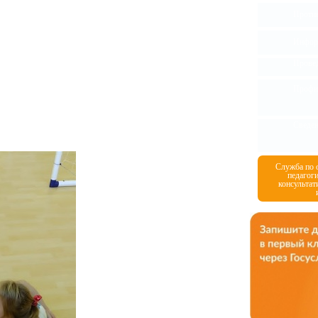
Против
Информ
Провед
Профил
Сведен
Служба по 
педагоги
консульта