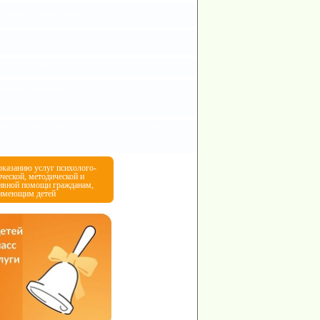
одействие коррупции
ационная безопасность
ение государственной (итоговой) аттестации
актическая работа
ия об организации отдыха детей и их оздоровлении
оказанию услуг психолого-
ческой, методической и
тивной помощи гражданам,
имеющим детей