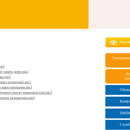
Версия
Электронны
mp3
т занять денег.mp3
Не
нка.mp3
кач
говых площадках.mp3
м инвестировании.mp3
Обращ
тернете просят реквизиты карт.mp3
визиты на выигрыш.mp3
Комфо
ПМП
Служб