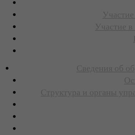
Участие 
Участие в
Сведения об об
Ос
Структура и органы упр