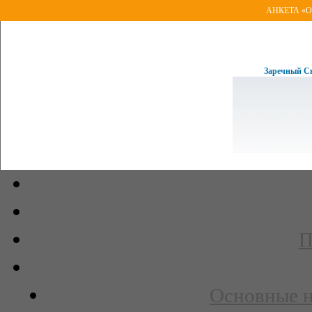
АНКЕТА «Оце
Заречный Св
П
Основные н