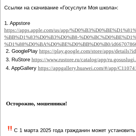
Ссылки на скачивание «Госуслуги Моя школа»:
1. Appstore
https://apps.apple.com/us/app/%D0%B3%D0%BE%D1%
%BB%D1%83%D0%B3%D0%B8-%D0%BC%D0%BE%D1%
%D1%88%D0%BA%D0%BE%D0%BB%D0%B0/id6670786
2. GooglePlay
https://play.google.com/store/apps/details?i
3. RuStore
https://www.rustore.ru/catalog/app/ru.gosuslugi
4. AppGallery
https://appgallery.huawei.com/#/app/C1107
Осторожно, мошенники!
С 1 марта 2025 года гражданин может установить