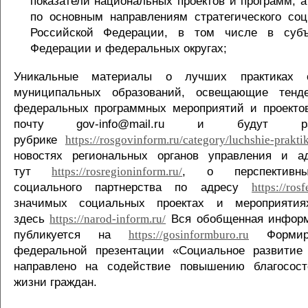
показатели национальных проектов и программ, а
по основным направлениям стратегического соц
Российской Федерации, в том числе в субъ
Федерации и федеральных округах;
Уникальные материалы о лучших практиках
муниципальных образований, освещающие тенд
федеральных программных мероприятий и проекто
почту gov-info@mail.ru и будут р
рубрике
https://rosgovinform.ru/category/luchshie-praktik
новостях региональных органов управления и 
тут
, о перспективны
https://rosregioninform.ru/
социального партнерства по адресу
https://ros
значимых социальных проектах и мероприятия
здесь
Вся обобщенная информ
https://narod-inform.ru/
публикуется на
Формиро
https://gosinformburo.ru
федеральной презентации «Социальное развитие 
направлено на содействие повышению благосост
жизни граждан.