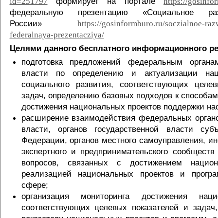
формирует на портале
id=251797
https://gosinfo
федеральную презентацию «Социальное раз
России»
https://gosinformburo.ru/soczialnoe-razv
federalnaya-prezentacziya/
Целями данного бесплатного информационного ре
подготовка предложений федеральным органам
власти по определению и актуализации нац
социального развития, соответствующих целе
задач, определению базовых подходов к способа
достижения национальных проектов поддержки на
расширение взаимодействия федеральных органо
власти, органов государственной власти суб
Федерации, органов местного самоуправления, ин
экспертного и предпринимательского сообществ
вопросов, связанных с достижением нацио
реализацией национальных проектов и прогр
сфере;
организация мониторинга достижения наци
соответствующих целевых показателей и задач