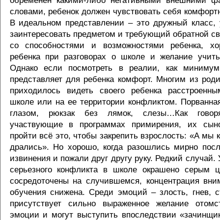
обременен какими-либо негативными внешними фа
словами, ребенок должен чувствовать себя комфортн
В идеальном представлении – это дружный класс,
заинтересовать предметом и требующий обратной св
со способностями и возможностями ребенка, хо
ребенка при разговорах о школе и желание учить
Однако если посмотреть в реалии, как минимум
представляет для ребенка комфорт. Многим из роди
приходилось видеть своего ребенка расстроенн
школе или на ее территории конфликтом. Порванная
глазом, рюкзак без лямок, слезы…Как говор
участвующие в программах примирения, их сын
пройти всё это, чтобы закрепить взрослость: «А мы 
дрались». Но хорошо, когда разошлись мирно посл
извинения и пожали друг другу руку. Редкий случай.
серьезного конфликта в школе окрашено серым ц
сосредоточены на случившемся, концентрация вни
обучения снижена. Среди эмоций – злость, гнев, с
присутствует сильно выраженное желание отомс
эмоции и могут выступить впоследствии «зачинщи