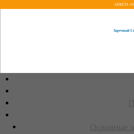
АНКЕТА «Оце
Заречный Св
П
Основные н