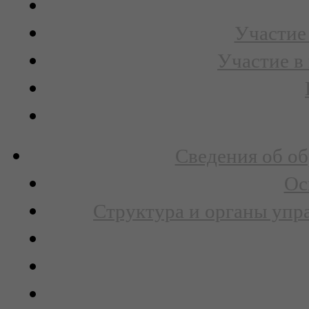
Участие 
Участие в
Сведения об об
Ос
Структура и органы упр